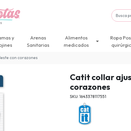
amas y
Arenas
Alimentos
Ropa Pos
ojines
Sanitarias
medicados
quirúrgi
celeste con corazones
Catit collar aju
corazones
SKU: 1643378117551