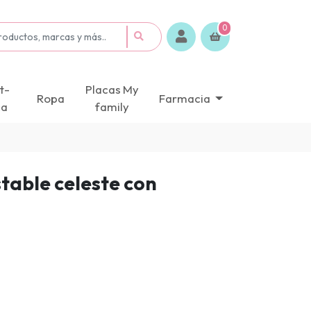
0
t-
Placas My
Ropa
Farmacia
ca
family
stable celeste con