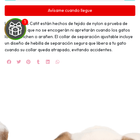
Avísame cuando llegue
Los collares Catit están hechos de tejido de nylon a prueba de
enganches que no se encogerán ni apretarán cuando los gatos
los enganchen o arañen. El collar de separación ajustable incluye
un diseño de hebilla de separación segura que libera a tu gato
UEGA
cuando su collar queda atrapado, evitando accidentes.
Y
NA!
🍀
Ruleta de
ascotas!
🐈
JUGAR
fined