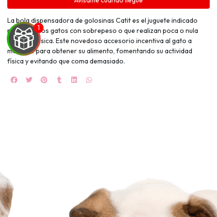
Avísame cuando llegue
La bola dispensadora de golosinas Catit es el juguete indicado
para aquellos gatos con sobrepeso o que realizan poca o nula
actividad física. Este novedoso accesorio incentiva al gato a
moverse para obtener su alimento, fomentando su actividad
física y evitando que coma demasiado.
UEGA
Y
NA!
🍀
Ruleta de
ascotas!
🐈
JUGAR
fined