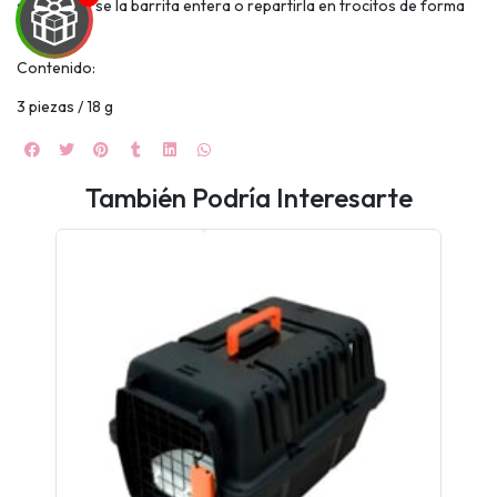
suministrarse la barrita entera o repartirla en trocitos de forma
ocasional.
Contenido:
3 piezas / 18 g
También Podría Interesarte
UEGA
Y
NA!
🍀
Ruleta de
ascotas!
🐈
JUGAR