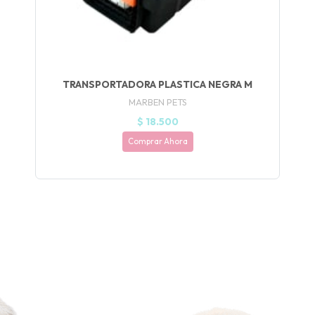
fined
TRANSPORTADORA PLASTICA NEGRA M
MARBEN PETS
$ 18.500
Comprar Ahora