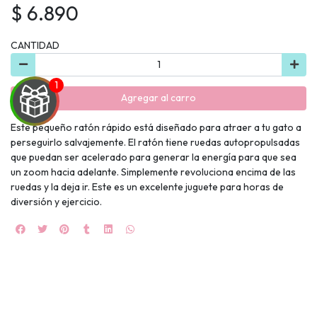
$ 6.890
CANTIDAD
Agregar al carro
Este pequeño ratón rápido está diseñado para atraer a tu gato a
perseguirlo salvajemente. El ratón tiene ruedas autopropulsadas
UEGA
que puedan ser acelerado para generar la energía para que sea
un zoom hacia adelante. Simplemente revoluciona encima de las
Y
ruedas y la deja ir. Este es un excelente juguete para horas de
diversión y ejercicio.
NA!
🍀
Ruleta de
ascotas!
🐈