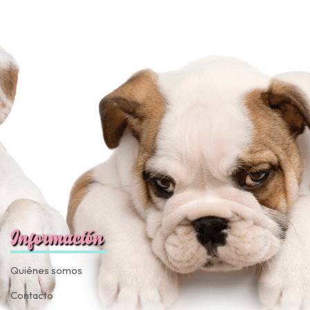
JUGAR
fined
Información
Quiénes somos
Contacto