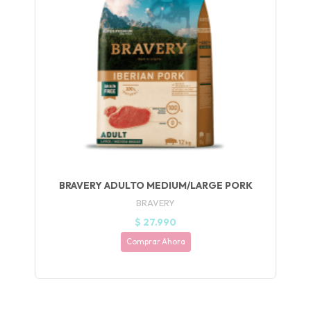
UEGA
Y
NA!
🍀
Ruleta de
ascotas!
🐈
BRAVERY ADULTO MEDIUM/LARGE PORK
JUGAR
BRAVERY
fined
$ 27.990
Comprar Ahora