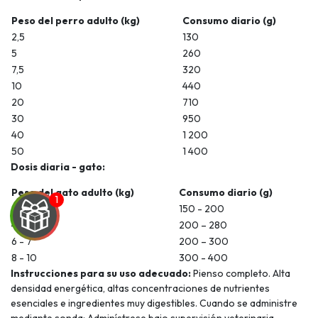
Peso del perro adulto (kg)
Consumo diario (g)
2,5
130
5
260
7,5
320
10
440
20
710
30
950
40
1 200
50
1 400
Dosis diaria - gato:
Peso del gato adulto (kg)
Consumo diario (g)
2 - 3
150 - 200
4 - 5
200 – 280
6 - 7
200 – 300
8 - 10
300 - 400
Instrucciones para su uso adecuado:
Pienso completo. Alta
densidad energética, altas concentraciones de nutrientes
esenciales e ingredientes muy digestibles. Cuando se administre
mediante sonda: Adminístrese bajo supervisión veterinaria.