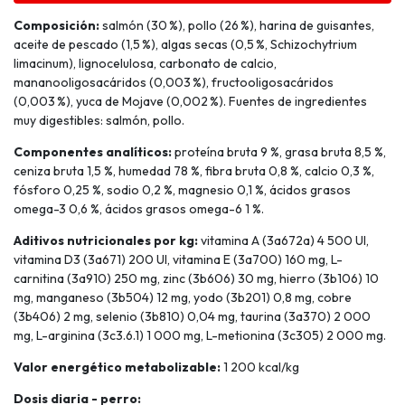
Composición:
salmón (30 %), pollo (26 %), harina de guisantes,
aceite de pescado (1,5 %), algas secas (0,5 %, Schizochytrium
limacinum), lignocelulosa, carbonato de calcio,
mananooligosacáridos (0,003 %), fructooligosacáridos
(0,003 %), yuca de Mojave (0,002 %). Fuentes de ingredientes
muy digestibles: salmón, pollo.
Componentes analíticos:
proteína bruta 9 %, grasa bruta 8,5 %,
ceniza bruta 1,5 %, humedad 78 %, fibra bruta 0,8 %, calcio 0,3 %,
fósforo 0,25 %, sodio 0,2 %, magnesio 0,1 %, ácidos grasos
omega-3 0,6 %, ácidos grasos omega-6 1 %.
Aditivos nutricionales por kg:
vitamina A (3a672a) 4 500 UI,
vitamina D3 (3a671) 200 UI, vitamina E (3a700) 160 mg, L-
carnitina (3a910) 250 mg, zinc (3b606) 30 mg, hierro (3b106) 10
mg, manganeso (3b504) 12 mg, yodo (3b201) 0,8 mg, cobre
(3b406) 2 mg, selenio (3b810) 0,04 mg, taurina (3a370) 2 000
mg, L-arginina (3c3.6.1) 1 000 mg, L-metionina (3c305) 2 000 mg.
Valor energético metabolizable:
1 200 kcal/kg
Dosis diaria - perro: