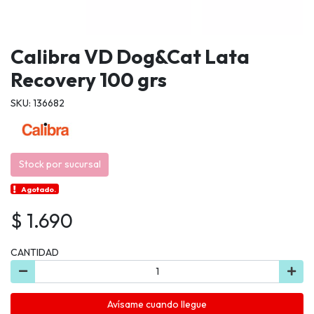
Calibra VD Dog&Cat Lata
Recovery 100 grs
SKU: 136682
Stock por sucursal
Agotado.
$ 1.690
CANTIDAD
Avísame cuando llegue