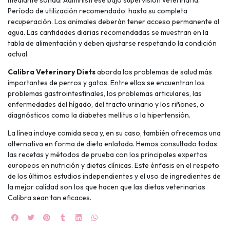
Período de utilización recomendado: hasta su completa
recuperación. Los animales deberán tener acceso permanente al
agua. Las cantidades diarias recomendadas se muestran en la
tabla de alimentación y deben ajustarse respetando la condición
UEGA
actual.
Y
Calibra Veterinary Diets
aborda los problemas de salud más
importantes de perros y gatos. Entre ellos se encuentran los
NA!
problemas gastrointestinales, los problemas articulares, las
🍀
enfermedades del hígado, del tracto urinario y los riñones, o
diagnósticos como la diabetes mellitus o la hipertensión.
Ruleta de
La línea incluye comida seca y, en su caso, también ofrecemos una
ascotas!
alternativa en forma de dieta enlatada. Hemos consultado todas
🐈
las recetas y métodos de prueba con los principales expertos
europeos en nutrición y dietas clínicas. Este énfasis en el respeto
JUGAR
de los últimos estudios independientes y el uso de ingredientes de
la mejor calidad son los que hacen que las dietas veterinarias
fined
Calibra sean tan eficaces.