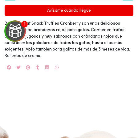
Avísame cuando llegue
Brit Care Cat Snack Truffles Cranberry son unos deliciosos
bocaditos con arándanos rojos para gatos. Contienen trufas
crujientes, jugosas y muy sabrosas con arándanos rojos que
satisfacen los paladares de todos los gatos, hasta a los más
exigentes. Apto también para gatitos de más de 3 meses de vida.
UEGA
Rellenos de crema.
Y
NA!
🍀
Ruleta de
ascotas!
🐈
JUGAR