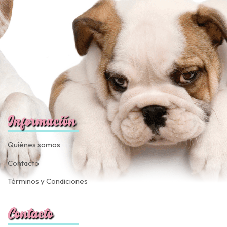
fined
Información
Quiénes somos
Contacto
Términos y Condiciones
Contacto