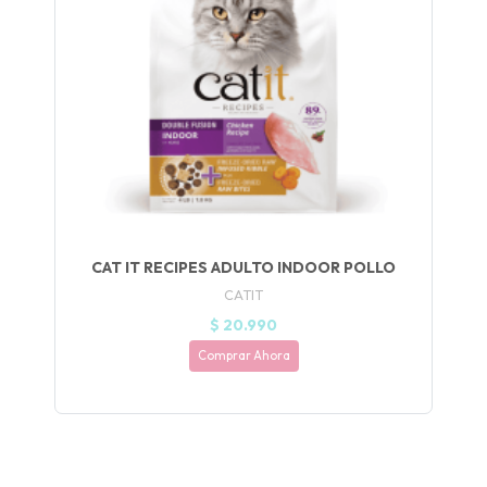
UEGA
Y
NA!
🍀
Ruleta de
ascotas!
🐈
CAT IT RECIPES ADULTO INDOOR POLLO
JUGAR
CATIT
$ 20.990
fined
Comprar Ahora