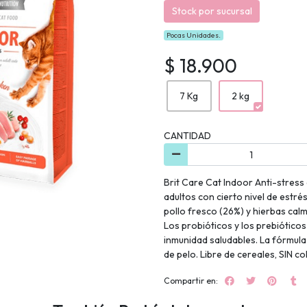
Stock por sucursal
Pocas Unidades.
$ 18.900
7 Kg
2 kg
CANTIDAD
Brit Care Cat Indoor Anti-stress
adultos con cierto nivel de estré
pollo fresco (26%) y hierbas cal
Los probióticos y los prebiótico
inmunidad saludables. La fórmula 
de pelo. Libre de cereales, SIN c
Compartir en: