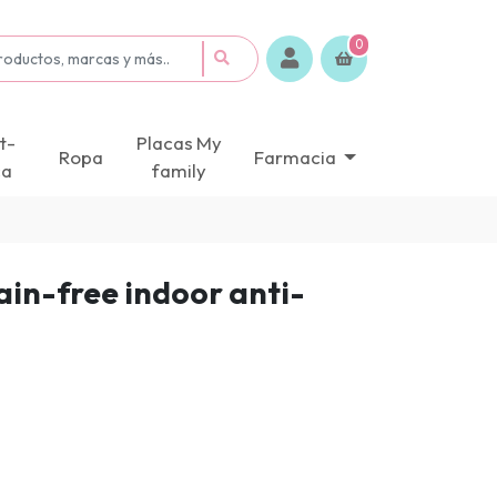
0
t-
Placas My
Ropa
Farmacia
ca
family
rain-free indoor anti-