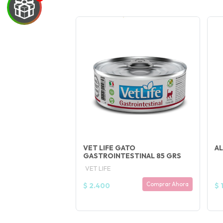
UEGA
Y
NA!
🍀
Ruleta de
otas! 🐕🐈
VET LIFE GATO
AL
GASTROINTESTINAL 85 GRS
JUGAR
VET LIFE
fined
Comprar Ahora
$ 2.400
$ 