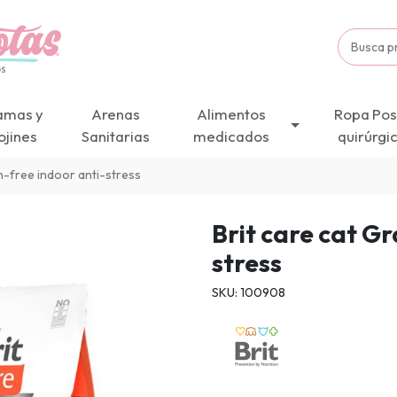
amas y
Arenas
Alimentos
Ropa Pos
ojines
Sanitarias
medicados
quirúrgi
in-free indoor anti-stress
Brit care cat G
stress
SKU: 100908