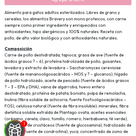
Alimento para gatos adultos esterilizados. Libres de grano y
cereales, los alimentos Bravery son mono proteicos, con carne
siempre como primer ingrediente y enriquecidos con
antioxidantes, hipo alergénicos y 100% naturales. Receta con
pollo, de alto valor biológico y con antioxidantes naturales.
Composición
Carne de pollo deshidratada, tapioca, grasa de ave (fuente de
ácidos grasos ? – 6), proteína hidrolizada de pollo, guisantes,
levadura y extracto de levadura – Saccharomyces cerevisiae
(fuente de mananooligosacáridos – MOS y ? – glucanos), hígado
de pollo hidrolizado, aceite de pescado (fuente de ácidos grasos
? – 3 – EPA y DHA), vaina de algarroba, huevo entero
deshidratado, proteína de patata, boniato, pulpa de remolacha,
Inulina (fibra soluble de achicoria, fuente fosfooligosacáridos –
FOS), celulosa natural (fuente de fibra insoluble), minerales, fibra
dietética soluble extraída de Plantago ovata, aceites esenciales
(orégano, canela, clavo, tomillo, romero, hierbabuena, té verde),
hidrolizado de crustáceos (fuente de glucosamina), hidrolizado de
cartílago (fuente de condroitina), yuca, concentrado de zumo de