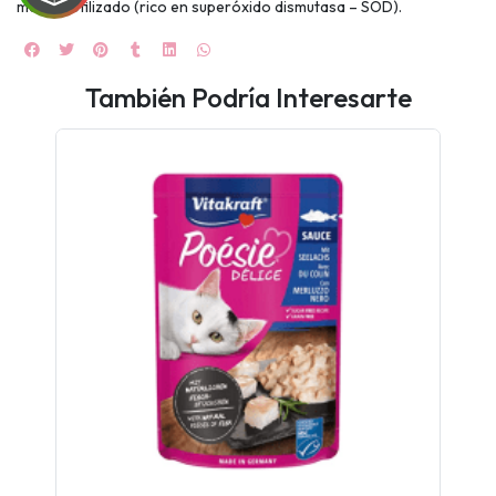
melón liofilizado (rico en superóxido dismutasa – SOD).
También Podría Interesarte
UEGA
Y
NA!
🍀
Ruleta de
ascotas!
🐈
JUGAR
fined