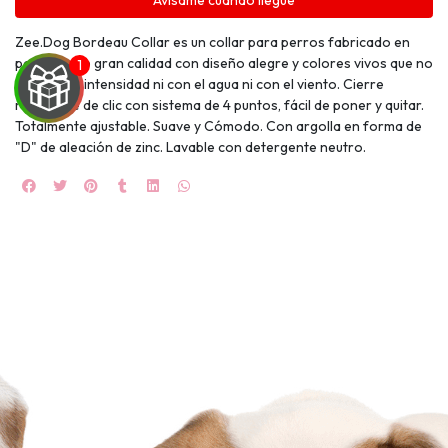
Avísame cuando llegue
Zee.Dog Bordeau Collar es un collar para perros fabricado en
poliéster de gran calidad con diseño alegre y colores vivos que no
pierden su intensidad ni con el agua ni con el viento. Cierre
resistente de clic con sistema de 4 puntos, fácil de poner y quitar.
Totalmente ajustable. Suave y Cómodo. Con argolla en forma de
"D" de aleación de zinc. Lavable con detergente neutro.
UEGA
Y
NA!
🍀
Ruleta de
ascotas!
🐈
JUGAR
fined