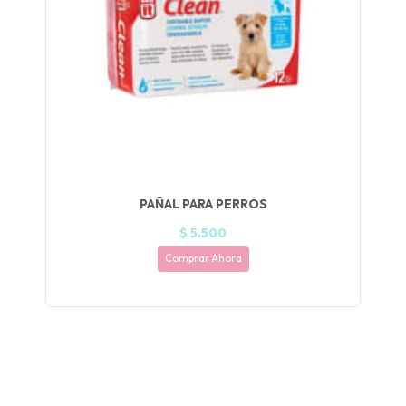
UEGA
Y
NA!
🍀
Ruleta de
ascotas!
🐈
PAÑAL PARA PERROS
JUGAR
$ 5.500
fined
Comprar Ahora