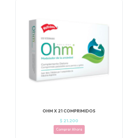
UEGA
Y
NA!
🍀
Ruleta de
ascotas!
🐈
JUGAR
fined
OHM X 21 COMPRIMIDOS
$ 21.200
Comprar Ahora