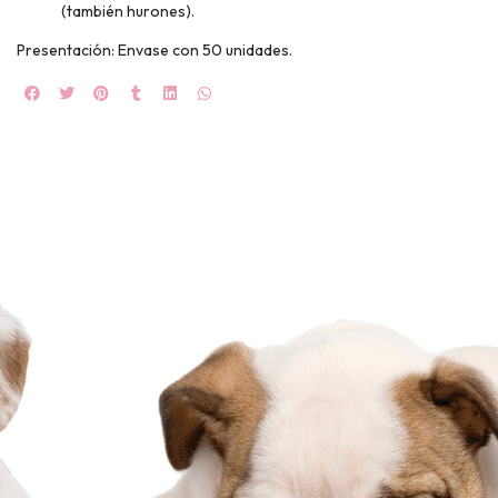
🍀
(también hurones).
Ruleta de
Presentación: Envase con 50 unidades.
ascotas!
🐈
JUGAR
fined