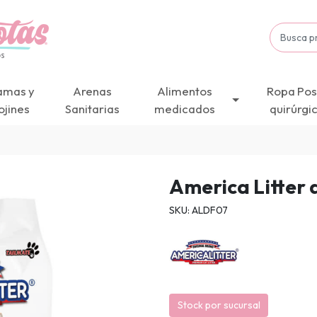
amas y
Arenas
Alimentos
Ropa Pos
ojines
Sanitarias
medicados
quirúrgi
America Litter 
SKU: ALDF07
Stock por sucursal