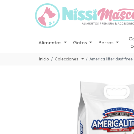
C
Alimentos
Gatos
Perros
c
Inicio
Colecciones
America litter dust free