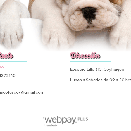
acto
Dirección
no
Eusebio Lillo 315, Coyhaique
1272140
Lunes a Sabados de 09 a 20 hr
ascotascoy@gmail.com