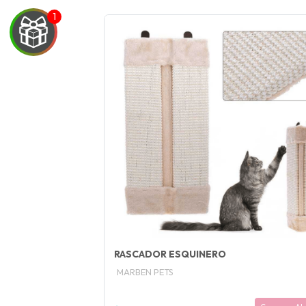
UEGA
Y
NA!
🍀
Ruleta de
otas! 🐕🐈
JUGAR
RASCADOR ESQUINERO
MARBEN PETS
fined