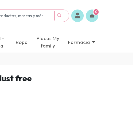
0
t-
Placas My
Ropa
Farmacia
ca
family
dust free