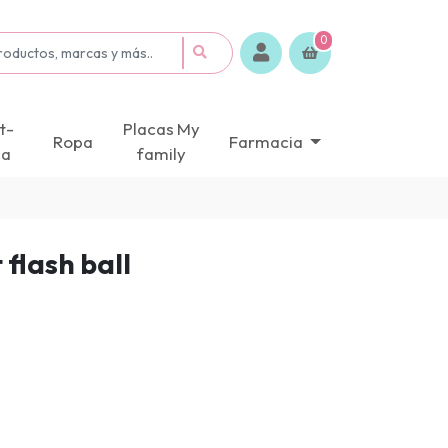
0
t-
Placas My
Ropa
Farmacia
ca
family
flash ball