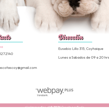
acto
Dirección
no
Eusebio Lillo 315, Coyhaique
1272140
Lunes a Sabados de 09 a 20 hr
ascotascoy@gmail.com
nissimascotas.cl © 2026
Creado por
Bsale