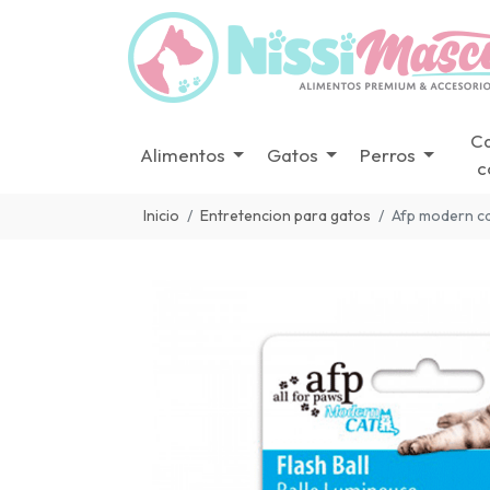
C
Alimentos
Gatos
Perros
c
Inicio
Entretencion para gatos
Afp modern cat