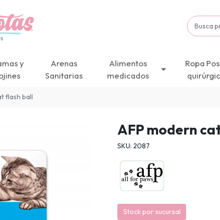
amas y
Arenas
Alimentos
Ropa Pos
ojines
Sanitarias
medicados
quirúrgi
 flash ball
AFP modern cat 
SKU: 2087
Stock por sucursal