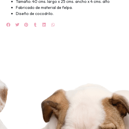
🍀
Tamaño: 40 cms. largo x 25 cms. ancho x 4 cms. alto
Fabricado de material de felpa.
Ruleta de
Diseño de cocodrilo.
ascotas!
🐈
JUGAR
fined