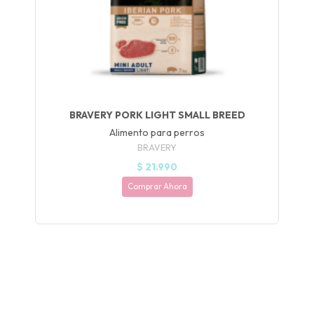
Y
NA!
🍀
Ruleta de
BRAVERY PORK LIGHT SMALL BREED
ascotas!
🐈
Alimento para perros
BRAVERY
JUGAR
$ 21.990
Comprar Ahora
fined