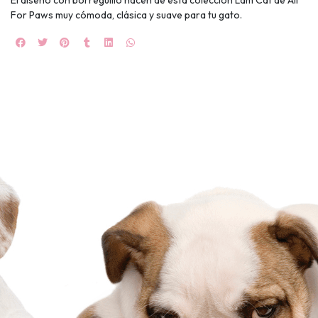
For Paws muy cómoda, clásica y suave para tu gato.
Ruleta de
ascotas!
🐈
JUGAR
fined