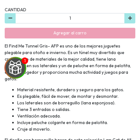
CANTIDAD
Agregar al carro
El Find Me Tunnel Gris- AFP es uno de los mejores juguetes
plegable para otoño e invierno. Es un túnel muy divertido que
cruje, hecho de materiales de la mejor calidad, tiene lana
esponjosa en sus laterales y un de peluche en forma de pelotita,
es muy acogedor y proporciona mucha actividad y juegos para
gatos.
Material resistente, duradero y seguro para los gatos.
Es plegable, fácil de mover, de montar y desmontar.
UEGA
Los laterales son de borreguillo (lana esponjosa).
Tiene 3 entradas o salidas.
Y
Ventilación adecuada.
NA!
Incluye peluche colgante en forma de pelotita.
Cruje al moverlo.
🍀
El diseño con borreguillo hacen de esta colección Lam Cat de All